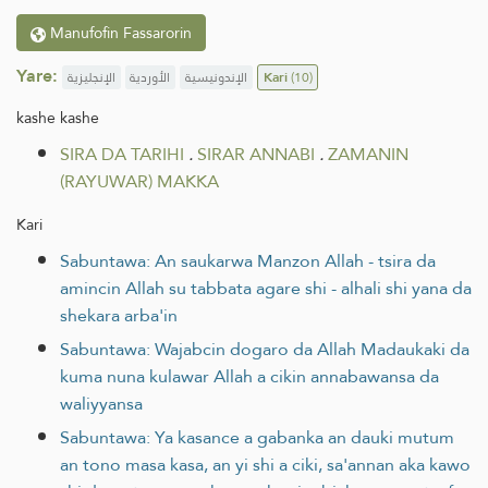
Manufofin Fassarorin
Yare:
الإنجليزية
الأوردية
الإندونيسية
Kari
(10)
kashe kashe
SIRA DA TARIHI
.
SIRAR ANNABI
.
ZAMANIN
(RAYUWAR) MAKKA
Kari
Sabuntawa: An saukarwa Manzon Allah - tsira da
amincin Allah su tabbata agare shi - alhali shi yana da
shekara arba'in
Sabuntawa: Wajabcin dogaro da Allah Madaukaki da
kuma nuna kulawar Allah a cikin annabawansa da
waliyyansa
Sabuntawa: Ya kasance a gabanka an dauki mutum
an tono masa kasa, an yi shi a ciki, sa'annan aka kawo