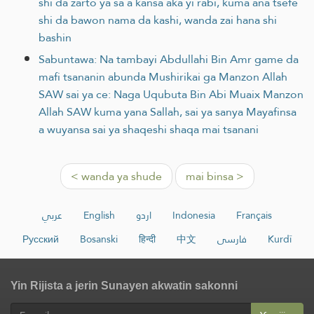
shi da zarto ya sa a kansa aka yi rabi, kuma ana tsefe
shi da bawon nama da kashi, wanda zai hana shi
bashin
Sabuntawa: Na tambayi Abdullahi Bin Amr game da
mafi tsananin abunda Mushirikai ga Manzon Allah
SAW sai ya ce: Naga Uqubuta Bin Abi Muaix Manzon
Allah SAW kuma yana Sallah, sai ya sanya Mayafinsa
a wuyansa sai ya shaqeshi shaqa mai tsanani
< wanda ya shude
mai binsa >
عربي
English
اردو
Indonesia
Français
Русский
Bosanski
हिन्दी
中文
فارسی
Kurdî
Yin Rijista a jerin Sunayen akwatin sakonni