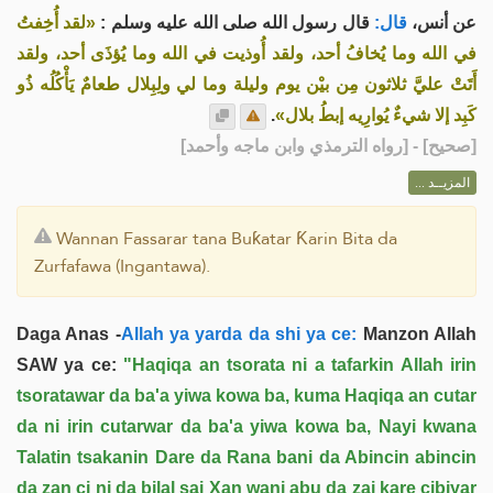
عن أنس،
قال:
قال رسول الله صلى الله عليه وسلم :
«لقد أُخِفتُ
في الله وما يُخافُ أحد، ولقد أُوذيت في الله وما يُؤذَى أحد، ولقد
أَتَتْ عليَّ ثلاثون مِن بيْن يوم وليلة وما لي ولِبِلال طعامٌ يَأْكُلُه ذُو
.
كَبِد إلا شيءٌ يُوارِيه إبطُ بلال»
] - [رواه الترمذي وابن ماجه وأحمد]
صحيح
[
المزيــد ...
Wannan Fassarar tana Buƙatar Ƙarin Bita da
Zurfafawa (Ingantawa).
Daga Anas -
Allah ya yarda da shi ya ce:
Manzon Allah
SAW ya ce:
"Haqiqa an tsorata ni a tafarkin Allah irin
tsoratawar da ba'a yiwa kowa ba, kuma Haqiqa an cutar
da ni irin cutarwar da ba'a yiwa kowa ba, Nayi kwana
Talatin tsakanin Dare da Rana bani da Abincin abincin
da zan ci ni da bilal sai Xan wani abu da zai kare cibiyar