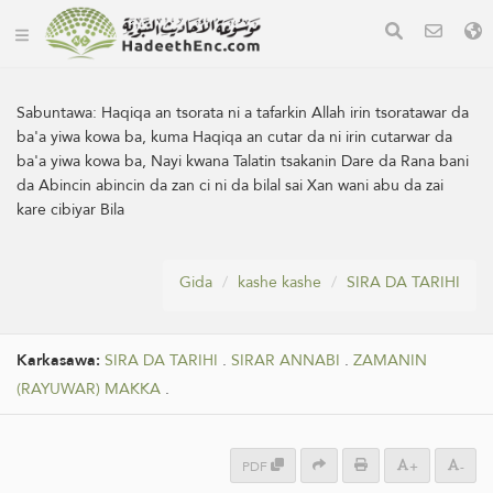
Sabuntawa:
Haqiqa an tsorata ni a tafarkin Allah irin tsoratawar da
ba'a yiwa kowa ba, kuma Haqiqa an cutar da ni irin cutarwar da
ba'a yiwa kowa ba, Nayi kwana Talatin tsakanin Dare da Rana bani
da Abincin abincin da zan ci ni da bilal sai Xan wani abu da zai
kare cibiyar Bila
Gida
kashe kashe
SIRA DA TARIHI
Karkasawa:
SIRA DA TARIHI
.
SIRAR ANNABI
.
ZAMANIN
(RAYUWAR) MAKKA
.
PDF
+
-