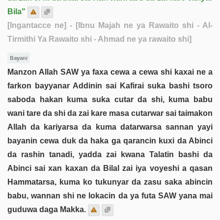
Bila"
[Ingantacce ne]
- [Ibnu Majah ne ya Rawaito shi - Al-
Tirmithi Ya Rawaito shi - Ahmad ne ya rawaito shi]
Bayani
Manzon Allah SAW ya faxa cewa a cewa shi kaxai ne a
farkon bayyanar Addinin sai Kafirai suka bashi tsoro
saboda hakan kuma suka cutar da shi, kuma babu
wani tare da shi da zai kare masa cutarwar sai taimakon
Allah da kariyarsa da kuma datarwarsa sannan yayi
bayanin cewa duk da haka ga qarancin kuxi da Abinci
da rashin tanadi, yadda zai kwana Talatin bashi da
Abinci sai xan kaxan da Bilal zai iya voyeshi a qasan
Hammatarsa, kuma ko tukunyar da zasu saka abincin
babu, wannan shi ne lokacin da ya futa SAW yana mai
guduwa daga Makka.