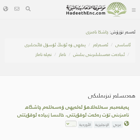
ئەسەر تۈزۈش:
چاشكا نامىزى
ئاساسى
ئەسەرلەر
پىقھى ۋە ئۇنىڭ ئۇسۇل قائىدىلىرى
ئىبادەت مەسىلىلىرىنى بىلىش
ناماز
نەپلە ناماز
ھەدىسلەر تىزىملىكى
پەيغەمبەر سەللەللاھۇ ئەلەيھى ۋەسەللەم چاشگاھ
نامىزىنى تۆت رەكەت ئوقۇيتتى، خالىسا زىيادە ئوقۇيتتى
عربي
الإنجليزية
الأوردية