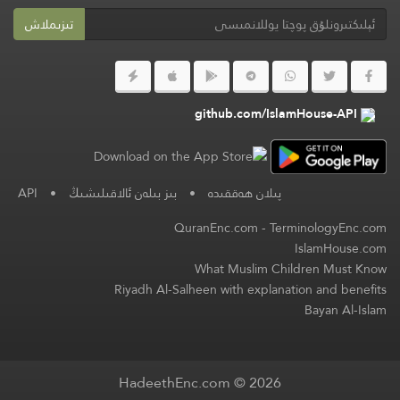
تىزىملاش
github.com/IslamHouse-API
پىلان ھەققىدە
•
بىز بىلەن ئالاقىلىشىڭ
•
API
QuranEnc.com
-
TerminologyEnc.com
IslamHouse.com
What Muslim Children Must Know
Riyadh Al-Salheen with explanation and benefits
Bayan Al-Islam
HadeethEnc.com © 2026