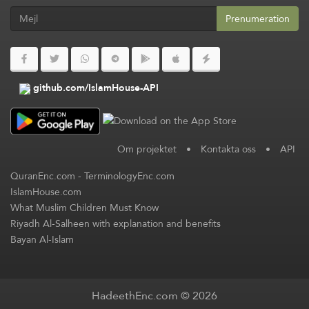
Prenumeration
github.com/IslamHouse-API
Om projektet
•
Kontakta oss
•
API
QuranEnc.com
-
TerminologyEnc.com
IslamHouse.com
What Muslim Children Must Know
Riyadh Al-Salheen with explanation and benefits
Bayan Al-Islam
HadeethEnc.com © 2026