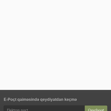
E-Poçt qaiməsində qeydiyatdan keçmə
Qeydiyyat