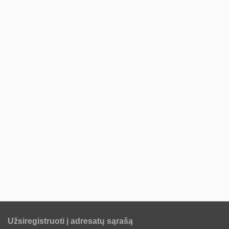
Užsiregistruoti į adresatų sąrašą