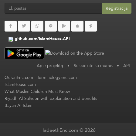
Registracija
github.com/IslamHouse-API
Apie projektą
•
Susisiekite su mumis
•
API
QuranEnc.com
-
TerminologyEnc.com
IslamHouse.com
What Muslim Children Must Know
Riyadh Al-Salheen with explanation and benefits
Bayan Al-Islam
HadeethEnc.com © 2026