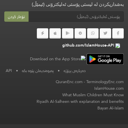
بەشداریکردن لە لیستی پۆستی ئەلیکترۆنی (ئیمێڵ)
تۆمار کردن
github.com/IslamHouse-API
API
•
پەیوەندیمان پێوە بکە
•
دەربارەی پرۆژە
QuranEnc.com
-
TerminologyEnc.com
IslamHouse.com
What Muslim Children Must Know
Riyadh Al-Salheen with explanation and benefits
Bayan Al-Islam