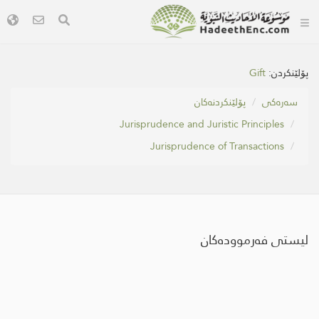
Gift
پۆلێنکردن:
سه‌ره‌كی
پۆلێنکردنەکان
Jurisprudence and Juristic Principles
Jurisprudence of Transactions
لیستی فەرموودەکان