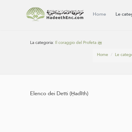
Home
Le cate
La categoria:
Il coraggio del Profeta ﷺ
Home
Le categ
Elenco dei Detti (Ḥadīth)