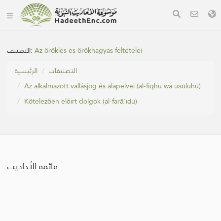
التصنيف:
Az öröklés és örökhagyás feltételei
التصنيفات
الرئيسية
Az alkalmazott vallásjog és alapelvei (al-fiqhu wa uṣūluhu)
Kötelezően előírt dolgok (al-farā'iḍu)
قائمة الأحاديث