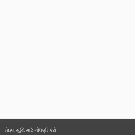
મેઇલ સૂચિ માટે નોંધણી કરો