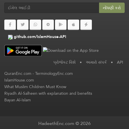
નોંધણી કરો
github.com/IslamHouse-API
પ્રોજેકટ વિશે
•
અમારો સંપર્ક
•
API
QuranEnc.com
-
TerminologyEnc.com
IslamHouse.com
What Muslim Children Must Know
Riyadh Al-Salheen with explanation and benefits
Bayan Al-Islam
HadeethEnc.com © 2026