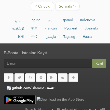
< Önceki
Sonraki >
عربي
English
اردو
Español
Indonesia
ئۇيغۇرچە
বাংলা
Français
Русский
Bosanski
हिन्दी
中文
فارسی
Tagalog
Hausa
E-Posta Listesine Kayıt
Kayıt
github.com/IslamHouse-API
Proje Hakkında
•
Bizimle iletişime geçin
•
API