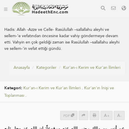
Hadis:
Allah -Azze ve Celle- Rasûlullah –sallallahu aleyhi ve
sellem-’e vefatından öncesine kadar vahiy göndermeye devam
etti. Vahyin en çok geldiği zaman ise Rasûlullah –sallallahu aleyhi
ve sellem-’in vefat ettiği gündü.
Anasayfa
Kategoriler
Kur'an-ı Kerim ve Kur'an İlimleri
Kategori:
Kur'an-ı Kerim ve Kur'an İlimleri
.
Kur'an'ın İnişi ve
Toplanması
.
PDF
+
-
عن أنس بن مالك رضي الله عنه مرفوعاً: إن الله عز وجل تابع