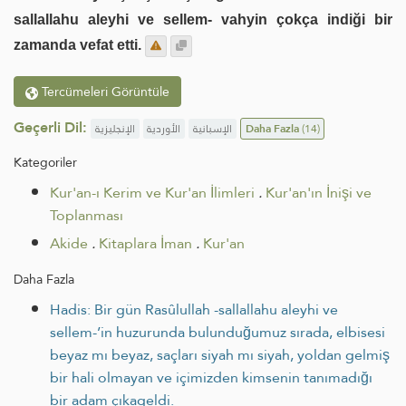
sallallahu aleyhi ve sellem- vahyin çokça indiği bir
zamanda vefat etti.
Tercümeleri Görüntüle
Geçerli Dil:
الإنجليزية
الأوردية
الإسبانية
Daha Fazla
(14)
Kategoriler
Kur'an-ı Kerim ve Kur'an İlimleri
.
Kur'an'ın İnişi ve
Toplanması
Akide
.
Kitaplara İman
.
Kur'an
Daha Fazla
Hadis: Bir gün Rasûlullah -sallallahu aleyhi ve
sellem-’in huzurunda bulunduğumuz sırada, elbisesi
beyaz mı beyaz, saçları siyah mı siyah, yoldan gelmiş
bir hali olmayan ve içimizden kimsenin tanımadığı
bir adam çıkageldi.