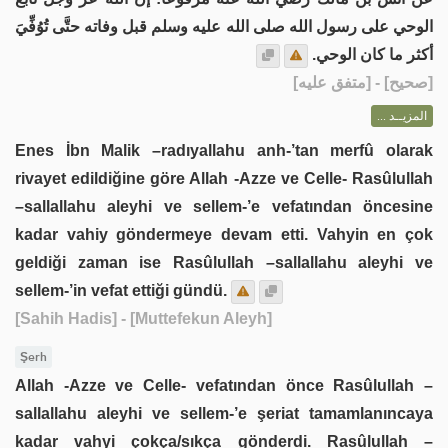
الوحي على رسول الله صلى الله عليه وسلم قبل وفاته حتَّى تُوُفِّيَ
أكثر ما كان الوحي.
] - [متفق عليه]
صحيح
[
المزيــد ...
Enes İbn Malik –radıyallahu anh-’tan merfû olarak
rivayet edildiğine göre Allah -Azze ve Celle- Rasûlullah
–sallallahu aleyhi ve sellem-’e vefatından öncesine
kadar vahiy göndermeye devam etti. Vahyin en çok
geldiği zaman ise Rasûlullah –sallallahu aleyhi ve
sellem-’in vefat ettiği gündü.
[Sahih Hadis]
- [Muttefekun Aleyh]
Şerh
Allah -Azze ve Celle- vefatından önce Rasûlullah –
sallallahu aleyhi ve sellem-’e şeriat tamamlanıncaya
kadar vahyi çokça/sıkça gönderdi. Rasûlullah –