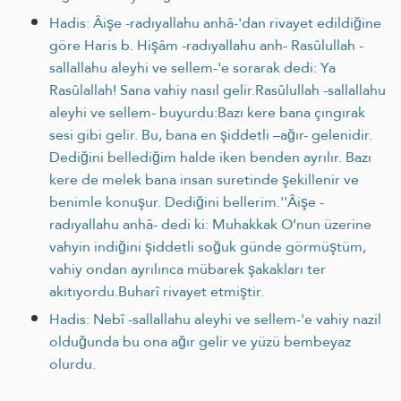
Hadis: Âişe -radıyallahu anhâ-'dan rivayet edildiğine
göre Haris b. Hişâm -radıyallahu anh- Rasûlullah -
sallallahu aleyhi ve sellem-'e sorarak dedi: Ya
Rasûlallah! Sana vahiy nasıl gelir.Rasûlullah -sallallahu
aleyhi ve sellem- buyurdu:Bazı kere bana çıngırak
sesi gibi gelir. Bu, bana en şiddetli –ağır- gelenidir.
Dediğini bellediğim halde iken benden ayrılır. Bazı
kere de melek bana insan suretinde şekillenir ve
benimle konuşur. Dediğini bellerim.''Âişe -
radıyallahu anhâ- dedi ki: Muhakkak O’nun üzerine
vahyin indiğini şiddetli soğuk günde görmüştüm,
vahiy ondan ayrılınca mübarek şakakları ter
akıtıyordu.Buharî rivayet etmiştir.
Hadis: Nebî -sallallahu aleyhi ve sellem-'e vahiy nazil
olduğunda bu ona ağır gelir ve yüzü bembeyaz
olurdu.