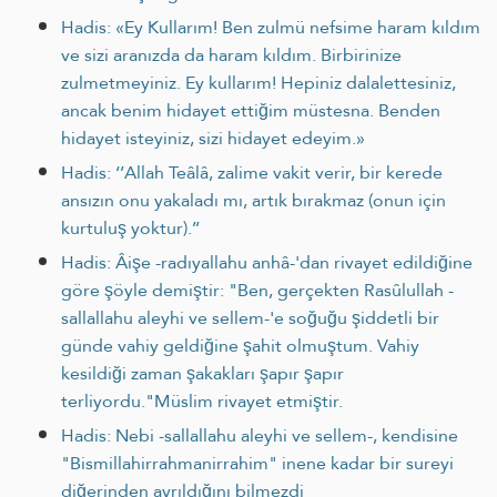
Hadis: «Ey Kullarım! Ben zulmü nefsime haram kıldım
ve sizi aranızda da haram kıldım. Birbirinize
zulmetmeyiniz. Ey kullarım! Hepiniz dalalettesiniz,
ancak benim hidayet ettiğim müstesna. Benden
hidayet isteyiniz, sizi hidayet edeyim.»
Hadis: ‘’Allah Teâlâ, zalime vakit verir, bir kerede
ansızın onu yakaladı mı, artık bırakmaz (onun için
kurtuluş yoktur).’’
Hadis: Âişe -radıyallahu anhâ-'dan rivayet edildiğine
göre şöyle demiştir: "Ben, gerçekten Rasûlullah -
sallallahu aleyhi ve sellem-'e soğuğu şiddetli bir
günde vahiy geldiğine şahit olmuştum. Vahiy
kesildiği zaman şakakları şapır şapır
terliyordu."Müslim rivayet etmiştir.
Hadis: Nebi -sallallahu aleyhi ve sellem-, kendisine
"Bismillahirrahmanirrahim" inene kadar bir sureyi
diğerinden ayrıldığını bilmezdi