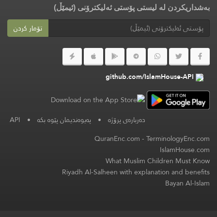
بەشداریکردن لە لیستی پۆستی ئەلیکترۆنی (ئیمێڵ)
تۆمار کردن
github.com/IslamHouse-API
API
•
پەیوەندیمان پێوە بکە
•
دەربارەی پرۆژە
QuranEnc.com
-
TerminologyEnc.com
IslamHouse.com
What Muslim Children Must Know
Riyadh Al-Salheen with explanation and benefits
Bayan Al-Islam